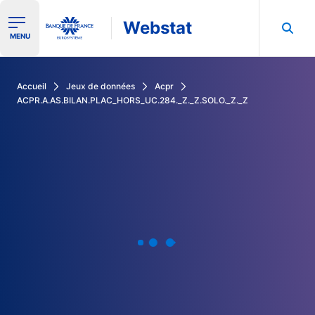
Webstat
Ouvrir le menu de navigation
MENU
Rechercher dans les données de la Banque de France
Accueil
Jeux de données
Acpr
ACPR.A.AS.BILAN.PLAC_HORS_UC.284._Z._Z.SOLO._Z._Z