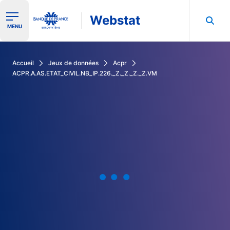
Webstat
Ouvrir le menu de navigation
MENU
Rechercher dans les données de la Banque de France
Accueil
Jeux de données
Acpr
ACPR.A.AS.ETAT_CIVIL.NB_IP.226._Z._Z._Z._Z.VM