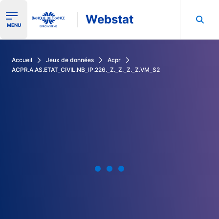
Webstat
Ouvrir le menu de navigation
MENU
Rechercher dans les données de la Banque de France
Accueil
Jeux de données
Acpr
ACPR.A.AS.ETAT_CIVIL.NB_IP.226._Z._Z._Z._Z.VM_S2