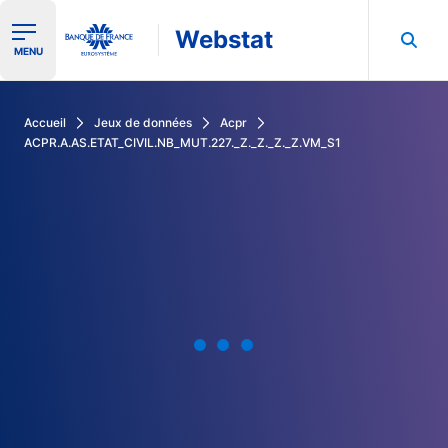
Webstat
Ouvrir le menu de navigation
MENU
Rechercher dans les données de la Banque de France
Accueil
Jeux de données
Acpr
ACPR.A.AS.ETAT_CIVIL.NB_MUT.227._Z._Z._Z._Z.VM_S1