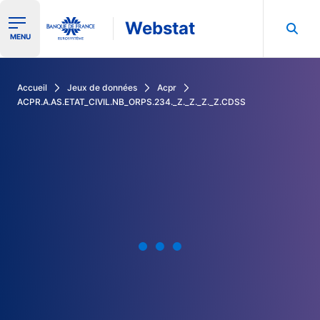
Webstat
Ouvrir le menu de navigation
MENU
Rechercher dans les données de la Banque de France
Accueil
Jeux de données
Acpr
ACPR.A.AS.ETAT_CIVIL.NB_ORPS.234._Z._Z._Z._Z.CDSS