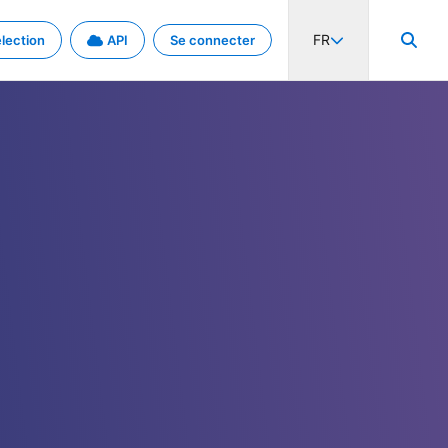
FR
lection
API
Se connecter
activité internationale et les taux. Découvrez le projet en détail.
nées et de métadonnées.
.