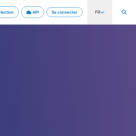
FR
lection
API
Se connecter
activité internationale et les taux. Découvrez le projet en détail.
nées et de métadonnées.
.