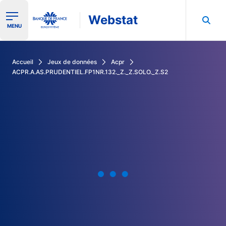
Webstat
Ouvrir le menu de navigation
MENU
Rechercher dans les données de la Banque de France
Accueil
Jeux de données
Acpr
ACPR.A.AS.PRUDENTIEL.FP1NR.132._Z._Z.SOLO._Z.S2