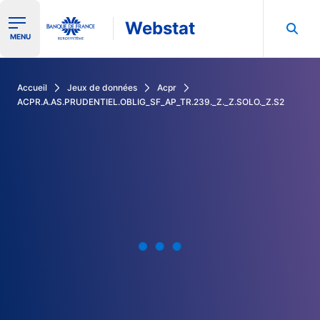
Webstat
Ouvrir le menu de navigation
MENU
Rechercher dans les données de la Banque de France
Accueil
Jeux de données
Acpr
ACPR.A.AS.PRUDENTIEL.OBLIG_SF_AP_TR.239._Z._Z.SOLO._Z.S2