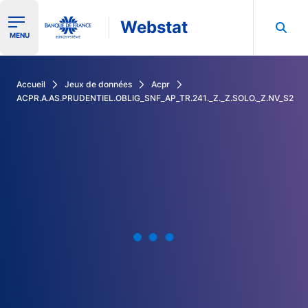
Webstat
Ouvrir le menu de navigation
MENU
Rechercher dans les données de la Banque de France
Accueil
Jeux de données
Acpr
ACPR.A.AS.PRUDENTIEL.OBLIG_SNF_AP_TR.241._Z._Z.SOLO._Z.NV_S2