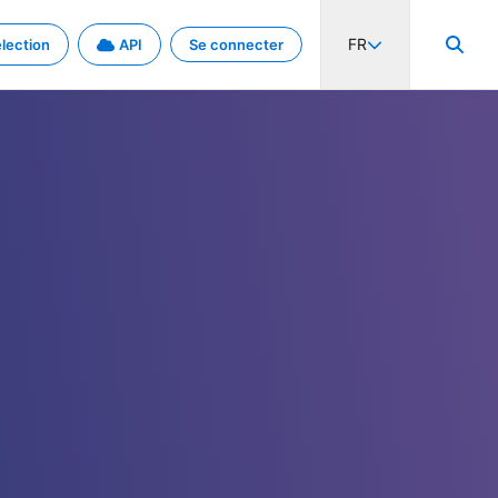
FR
lection
API
Se connecter
activité internationale et les taux. Découvrez le projet en détail.
nées et de métadonnées.
.