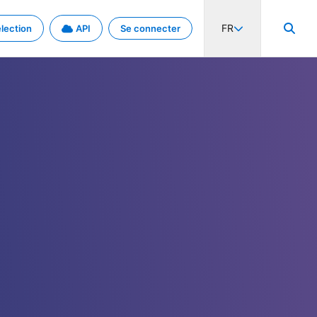
FR
lection
API
Se connecter
activité internationale et les taux. Découvrez le projet en détail.
nées et de métadonnées.
.