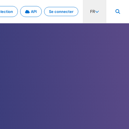
FR
lection
API
Se connecter
activité internationale et les taux. Découvrez le projet en détail.
nées et de métadonnées.
.