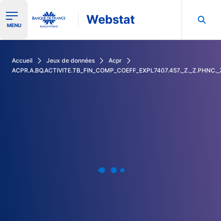
Webstat
Ouvrir le menu de navigation
MENU
Rechercher dans les données de la Banque de France
Accueil
Jeux de données
Acpr
ACPR.A.BQ.ACTIVITE.TB_FIN_COMP_COEFF_EXPL7407.457._Z._Z.PHNC.