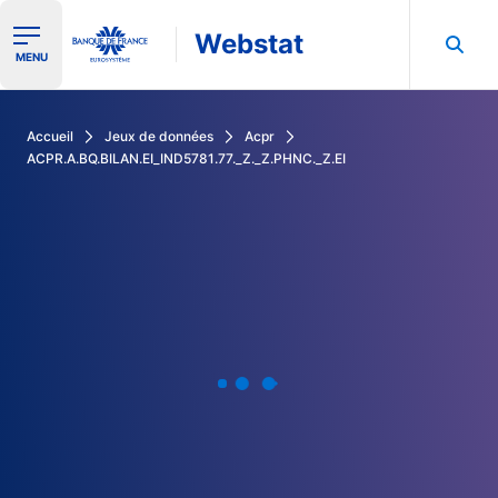
Webstat
Ouvrir le menu de navigation
MENU
Rechercher dans les données de la Banque de France
Accueil
Jeux de données
Acpr
ACPR.A.BQ.BILAN.EI_IND5781.77._Z._Z.PHNC._Z.EI