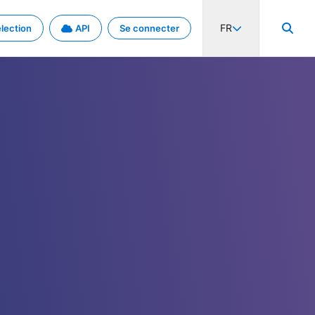
FR
lection
API
Se connecter
activité internationale et les taux. Découvrez le projet en détail.
nées et de métadonnées.
.