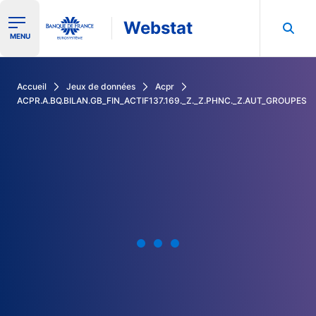
Webstat
Ouvrir le menu de navigation
MENU
Rechercher dans les données de la Banque de France
Accueil
Jeux de données
Acpr
ACPR.A.BQ.BILAN.GB_FIN_ACTIF137.169._Z._Z.PHNC._Z.AUT_GROUPES