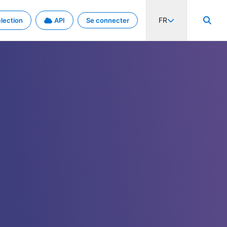
FR
lection
API
Se connecter
activité internationale et les taux. Découvrez le projet en détail.
nées et de métadonnées.
.