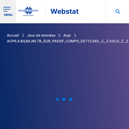
Webstat
Ouvrir le menu de navigation
MENU
Rechercher dans les données de la Banque de France
Accueil
Jeux de données
Acpr
ACPR.A.BQ.BILAN.TB_SUR_PASSIF_COMPO_DET12.540._Z._Z.SOLO._Z._Z