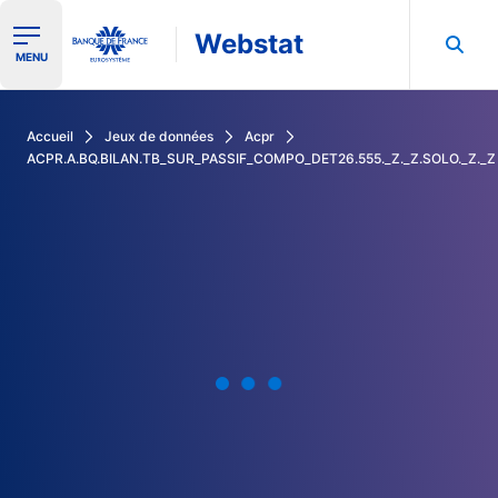
Webstat
Ouvrir le menu de navigation
MENU
Rechercher dans les données de la Banque de France
Accueil
Jeux de données
Acpr
ACPR.A.BQ.BILAN.TB_SUR_PASSIF_COMPO_DET26.555._Z._Z.SOLO._Z._Z