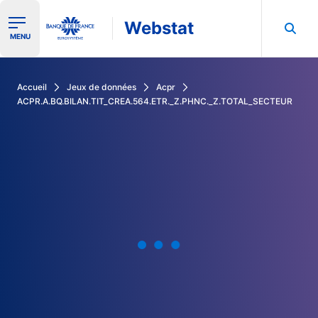
Webstat
Ouvrir le menu de navigation
MENU
Rechercher dans les données de la Banque de France
Accueil
Jeux de données
Acpr
ACPR.A.BQ.BILAN.TIT_CREA.564.ETR._Z.PHNC._Z.TOTAL_SECTEUR