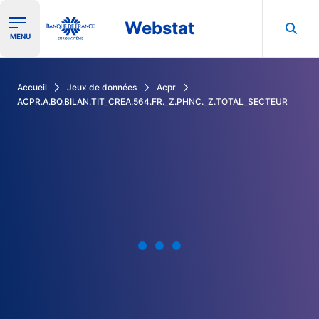
Webstat
Ouvrir le menu de navigation
MENU
Rechercher dans les données de la Banque de France
Accueil
Jeux de données
Acpr
ACPR.A.BQ.BILAN.TIT_CREA.564.FR._Z.PHNC._Z.TOTAL_SECTEUR