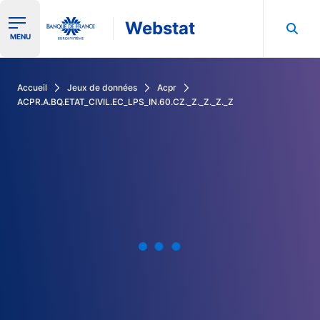
Webstat
Ouvrir le menu de navigation
MENU
Rechercher dans les données de la Banque de France
Accueil
Jeux de données
Acpr
ACPR.A.BQ.ETAT_CIVIL.EC_LPS_IN.60.CZ._Z._Z._Z._Z