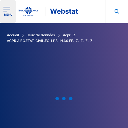
Webstat
Ouvrir le menu de navigation
MENU
Rechercher dans les données de la Banque de France
Accueil
Jeux de données
Acpr
ACPR.A.BQ.ETAT_CIVIL.EC_LPS_IN.60.EE._Z._Z._Z._Z