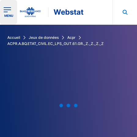
Webstat
Ouvrir le menu de navigation
MENU
Rechercher dans les données de la Banque de France
Accueil
Jeux de données
Acpr
ACPR.A.BQ.ETAT_CIVIL.EC_LPS_OUT.61.GR._Z._Z._Z._Z