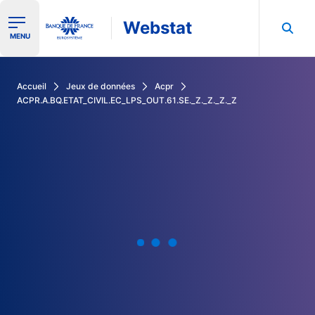
Webstat
Ouvrir le menu de navigation
MENU
Rechercher dans les données de la Banque de France
Accueil
Jeux de données
Acpr
ACPR.A.BQ.ETAT_CIVIL.EC_LPS_OUT.61.SE._Z._Z._Z._Z