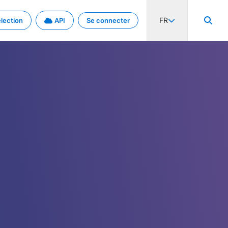
FR
lection
API
Se connecter
activité internationale et les taux. Découvrez le projet en détail.
nées et de métadonnées.
.