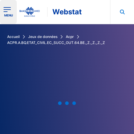
Webstat
Ouvrir le menu de navigation
MENU
Rechercher dans les données de la Banque de France
Accueil
Jeux de données
Acpr
ACPR.A.BQ.ETAT_CIVIL.EC_SUCC_OUT.64.BE._Z._Z._Z._Z