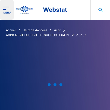
Webstat
Ouvrir le menu de navigation
MENU
Rechercher dans les données de la Banque de France
Accueil
Jeux de données
Acpr
ACPR.A.BQ.ETAT_CIVIL.EC_SUCC_OUT.64.PT._Z._Z._Z._Z