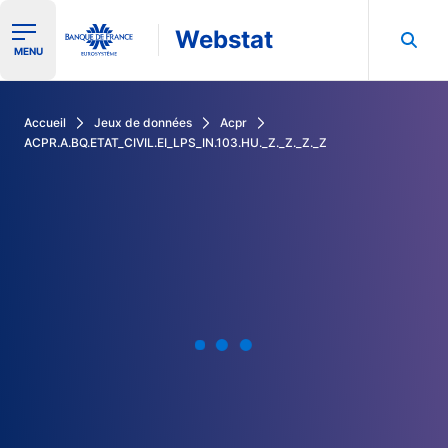
Webstat
Ouvrir le menu de navigation
MENU
Rechercher dans les données de la Banque de France
Accueil
Jeux de données
Acpr
ACPR.A.BQ.ETAT_CIVIL.EI_LPS_IN.103.HU._Z._Z._Z._Z