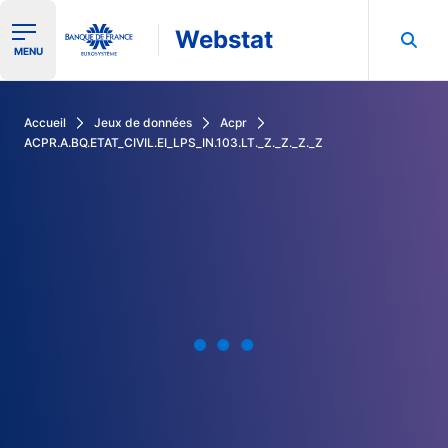
Webstat
Ouvrir le menu de navigation
MENU
Rechercher dans les données de la Banque de France
Accueil
Jeux de données
Acpr
ACPR.A.BQ.ETAT_CIVIL.EI_LPS_IN.103.LT._Z._Z._Z._Z