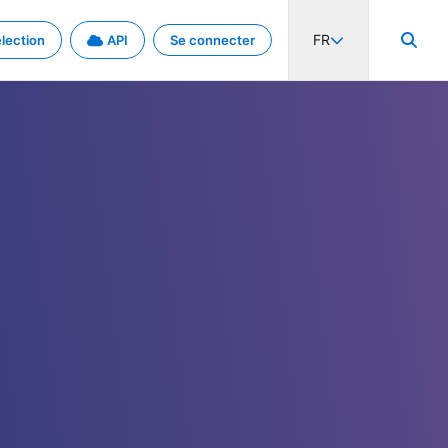
FR
lection
API
Se connecter
activité internationale et les taux. Découvrez le projet en détail.
nées et de métadonnées.
.