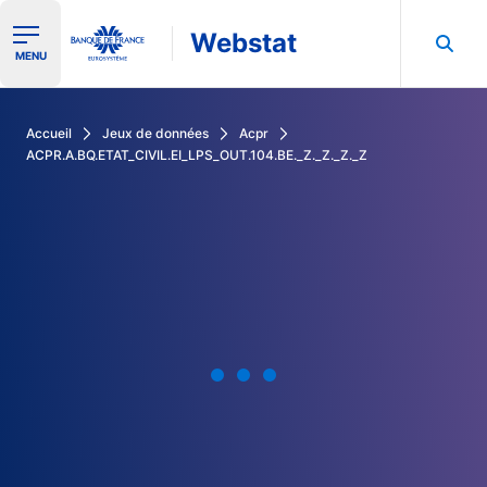
Webstat
Ouvrir le menu de navigation
MENU
Rechercher dans les données de la Banque de France
Accueil
Jeux de données
Acpr
ACPR.A.BQ.ETAT_CIVIL.EI_LPS_OUT.104.BE._Z._Z._Z._Z