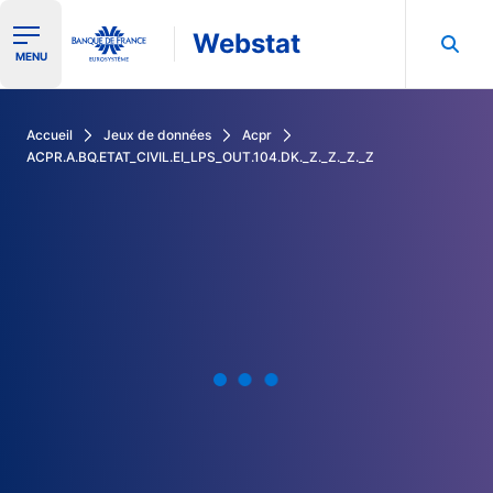
Webstat
Ouvrir le menu de navigation
MENU
Rechercher dans les données de la Banque de France
Accueil
Jeux de données
Acpr
ACPR.A.BQ.ETAT_CIVIL.EI_LPS_OUT.104.DK._Z._Z._Z._Z