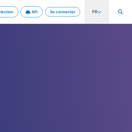
FR
lection
API
Se connecter
activité internationale et les taux. Découvrez le projet en détail.
nées et de métadonnées.
.