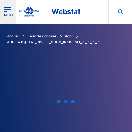
Webstat
Ouvrir le menu de navigation
MENU
Rechercher dans les données de la Banque de France
Accueil
Jeux de données
Acpr
ACPR.A.BQ.ETAT_CIVIL.EI_SUCC_IN.106.NO._Z._Z._Z._Z