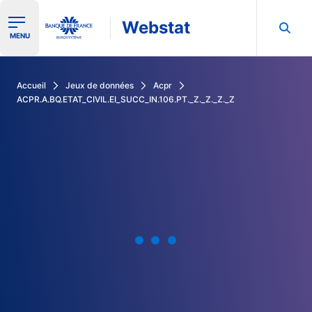
Webstat
Ouvrir le menu de navigation
MENU
Rechercher dans les données de la Banque de France
Accueil
Jeux de données
Acpr
ACPR.A.BQ.ETAT_CIVIL.EI_SUCC_IN.106.PT._Z._Z._Z._Z