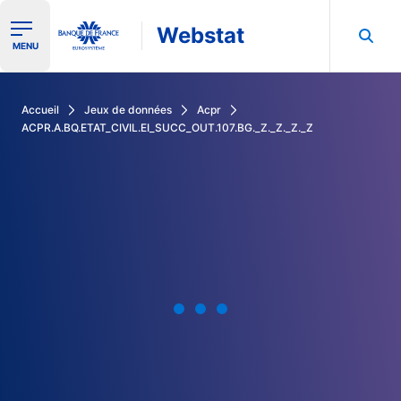
Webstat
Ouvrir le menu de navigation
MENU
Rechercher dans les données de la Banque de France
Accueil
Jeux de données
Acpr
ACPR.A.BQ.ETAT_CIVIL.EI_SUCC_OUT.107.BG._Z._Z._Z._Z