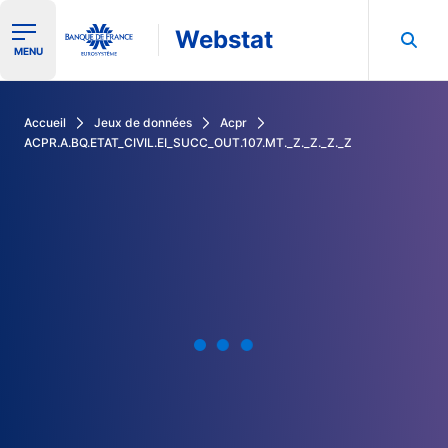
Webstat
Ouvrir le menu de navigation
MENU
Rechercher dans les données de la Banque de France
Accueil
Jeux de données
Acpr
ACPR.A.BQ.ETAT_CIVIL.EI_SUCC_OUT.107.MT._Z._Z._Z._Z