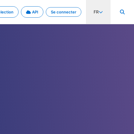
FR
lection
API
Se connecter
activité internationale et les taux. Découvrez le projet en détail.
nées et de métadonnées.
.