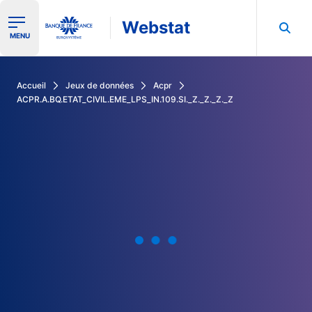
Webstat
Ouvrir le menu de navigation
MENU
Rechercher dans les données de la Banque de France
Accueil
Jeux de données
Acpr
ACPR.A.BQ.ETAT_CIVIL.EME_LPS_IN.109.SI._Z._Z._Z._Z