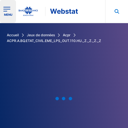
Webstat
Ouvrir le menu de navigation
MENU
Rechercher dans les données de la Banque de France
Accueil
Jeux de données
Acpr
ACPR.A.BQ.ETAT_CIVIL.EME_LPS_OUT.110.HU._Z._Z._Z._Z