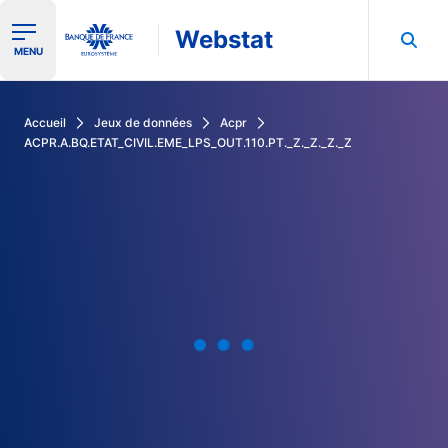
Webstat
Ouvrir le menu de navigation
MENU
Rechercher dans les données de la Banque de France
Accueil
Jeux de données
Acpr
ACPR.A.BQ.ETAT_CIVIL.EME_LPS_OUT.110.PT._Z._Z._Z._Z