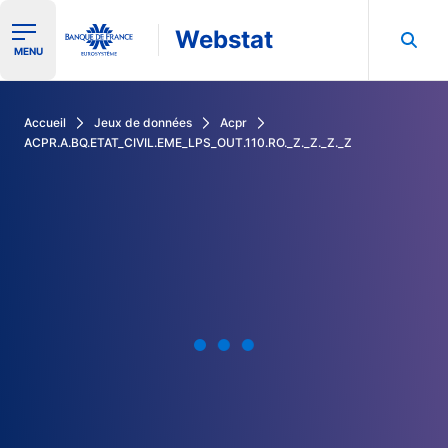
Webstat
Ouvrir le menu de navigation
MENU
Rechercher dans les données de la Banque de France
Accueil
Jeux de données
Acpr
ACPR.A.BQ.ETAT_CIVIL.EME_LPS_OUT.110.RO._Z._Z._Z._Z