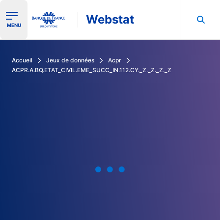
Webstat
Ouvrir le menu de navigation
MENU
Rechercher dans les données de la Banque de France
Accueil
Jeux de données
Acpr
ACPR.A.BQ.ETAT_CIVIL.EME_SUCC_IN.112.CY._Z._Z._Z._Z