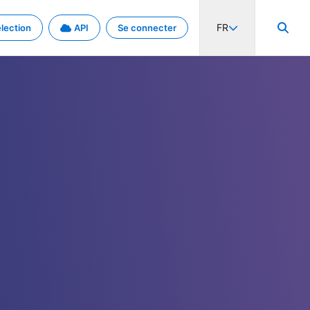
FR
lection
API
Se connecter
activité internationale et les taux. Découvrez le projet en détail.
nées et de métadonnées.
.