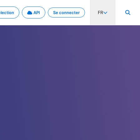
FR
lection
API
Se connecter
activité internationale et les taux. Découvrez le projet en détail.
nées et de métadonnées.
.