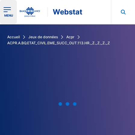
Webstat
Ouvrir le menu de navigation
MENU
Rechercher dans les données de la Banque de France
Accueil
Jeux de données
Acpr
ACPR.A.BQ.ETAT_CIVIL.EME_SUCC_OUT.113.HR._Z._Z._Z._Z