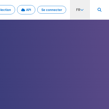
FR
lection
API
Se connecter
activité internationale et les taux. Découvrez le projet en détail.
nées et de métadonnées.
.