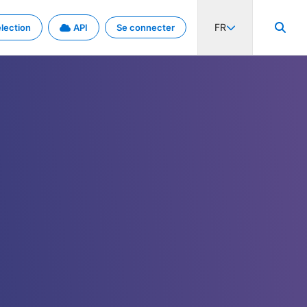
FR
lection
API
Se connecter
activité internationale et les taux. Découvrez le projet en détail.
nées et de métadonnées.
.